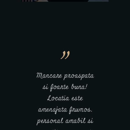
e noua,
Mancare proaspata
Mancare f
impecabilă.
si foarte buna!
si person
ocktailuri,
Locatia este
Locatia e
u limonadă
amenajata frumos,
frumos am
 bune la
personal amabil si
foarte c