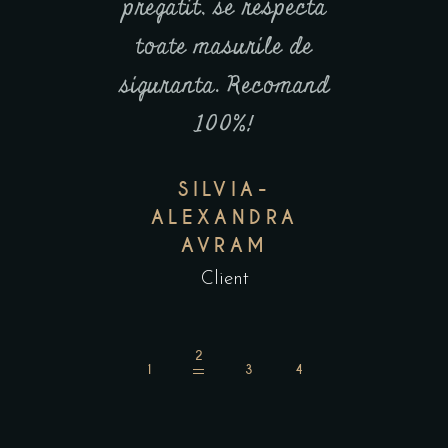
ezonabile.
pregatit, se respecta
respect
mand.
toate masurile de
norme
siguranta. Recomand
distanta
 MOTICA
100%!
tera
ient
incalzit
SILVIA-
ALEXANDRA
IO
AVRAM
Cli
Client