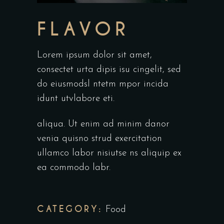
FLAVOR
Lorem ipsum dolor sit amet,
consectet urta dipis isu cingelit, sed
do eiusmodsl ntetm mpor incida
idunt utvlabore eti.
aliqua. Ut enim ad minim danor
venia quisno strud exercitation
ullamco labor nisiutse ns aliquip ex
ea commodo labr.
CATEGORY:
Food