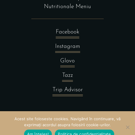
Nutritionale Meniu
Facebook
Instagram
Glovo
Tazz
Trip Advisor
Acest site foloseste cookies. Navigând în continuare, vă
exprimați acordul asupra folosirii cookie-urilor.
Am înțeles!
Politica de confidentialitate