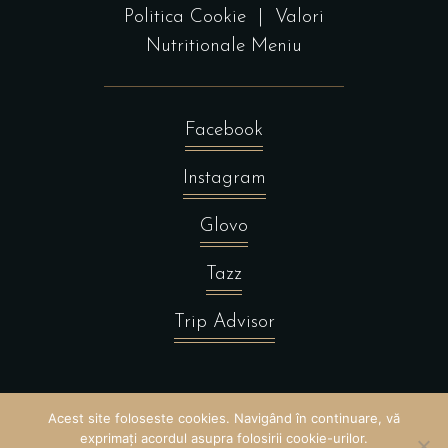
Politica Cookie
|
Valori
Nutritionale Meniu
Facebook
Instagram
Glovo
Tazz
Trip Advisor
Acest site foloseste cookies. Navigând în continuare, vă
exprimați acordul asupra folosirii cookie-urilor.