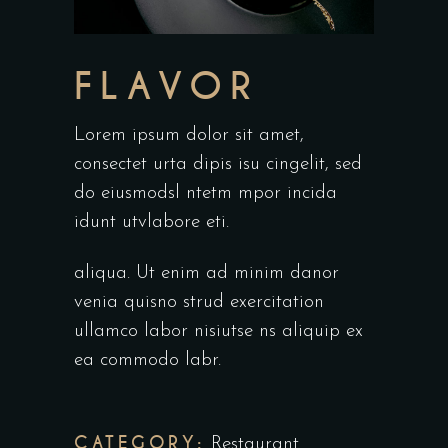
FLAVOR
Lorem ipsum dolor sit amet,
consectet urta dipis isu cingelit, sed
do eiusmodsl ntetm mpor incida
idunt utvlabore eti.
aliqua. Ut enim ad minim danor
venia quisno strud exercitation
ullamco labor nisiutse ns aliquip ex
ea commodo labr.
CATEGORY:
Restaurant